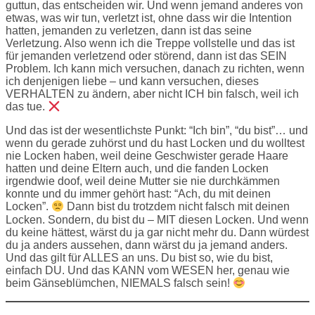
guttun, das entscheiden wir. Und wenn jemand anderes von
etwas, was wir tun, verletzt ist, ohne dass wir die Intention
hatten, jemanden zu verletzen, dann ist das seine
Verletzung. Also wenn ich die Treppe vollstelle und das ist
für jemanden verletzend oder störend, dann ist das SEIN
Problem. Ich kann mich versuchen, danach zu richten, wenn
ich denjenigen liebe – und kann versuchen, dieses
VERHALTEN zu ändern, aber nicht ICH bin falsch, weil ich
das tue.
Und das ist der wesentlichste Punkt: “Ich bin”, “du bist”… und
wenn du gerade zuhörst und du hast Locken und du wolltest
nie Locken haben, weil deine Geschwister gerade Haare
hatten und deine Eltern auch, und die fanden Locken
irgendwie doof, weil deine Mutter sie nie durchkämmen
konnte und du immer gehört hast: “Ach, du mit deinen
Locken”.
Dann bist du trotzdem nicht falsch mit deinen
Locken. Sondern, du bist du – MIT diesen Locken. Und wenn
du keine hättest, wärst du ja gar nicht mehr du. Dann würdest
du ja anders aussehen, dann wärst du ja jemand anders.
Und das gilt für ALLES an uns. Du bist so, wie du bist,
einfach DU. Und das KANN vom WESEN her, genau wie
beim Gänseblümchen, NIEMALS falsch sein!