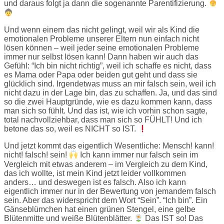
und daraus folgt ja dann die sogenannte Parentifizierung.
Und wenn einem das nicht gelingt, weil wir als Kind die
emotionalen Probleme unserer Eltern nun einfach nicht
lösen können – weil jeder seine emotionalen Probleme
immer nur selbst lösen kann! Dann haben wir auch das
Gefühl: “Ich bin nicht richtig”, weil ich schaffe es nicht, dass
es Mama oder Papa oder beiden gut geht und dass sie
glücklich sind. Irgendetwas muss an mir falsch sein, weil ich
nicht dazu in der Lage bin, das zu schaffen. Ja, und das sind
so die zwei Hauptgründe, wie es dazu kommen kann, dass
man sich so fühlt. Und das ist, wie ich vorhin schon sagte,
total nachvollziehbar, dass man sich so FÜHLT! Und ich
betone das so, weil es NICHT so IST.
Und jetzt kommt das eigentlich Wesentliche: Mensch! kann!
nicht! falsch! sein!
Ich kann immer nur falsch sein im
Vergleich mit etwas anderem – im Vergleich zu dem Kind,
das ich wollte, ist mein Kind jetzt leider vollkommen
anders… und deswegen ist es falsch. Also ich kann
eigentlich immer nur in der Bewertung von jemandem falsch
sein. Aber das widerspricht dem Wort “Sein”. “Ich bin”. Ein
Gänseblümchen hat einen grünen Stengel, eine gelbe
Blütenmitte und weiße Blütenblätter.
Das IST so! Das