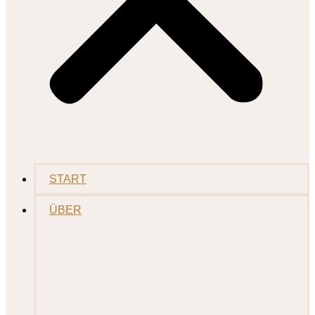
START
ÜBER