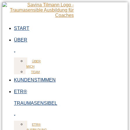
Zum
Inhalt
springen
START
ÜBER
ÜBER
MICH
TEAM
KUNDENSTIMMEN
ETR®
TRAUMASENSIBEL
ETR®
AUSBILDUNG