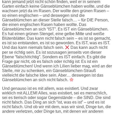
kann jemand jetzt nicht schön finden, weil er in seinem
Garten einfach keine Gänseblümchen haben wollte, und die
wachsen jetzt da im Rasen. Der wollte den grünen Rasen –
so einen englischen – und deswegen sind die
Gänseblümchen an dieser Stelle falsch… – für DIE Person,
die einen englischen Rasen haben wollte. Das
Gänseblümchen an sich “IST”. Es IST ein Gänseblümchen.
Es hat einen grünen Stengel, eine gelbe Mitte und weiße
Blütenblätter. Das kann nicht falsch sein – es ist so gemacht,
es ist so entstanden, es ist so geworden. Es IST, was es IST.
Und das kann niemals falsch sein.
Das kann auch nicht
per se richtig sein. Es ist sozusagen jenseits von dieser
Ebene “falsch/richtig”. Sondern es IST einfach. Es gibt die
Frage gar nicht, ob es falsch oder richtig ist: Es ist ein
Gänseblümchen! Und wenn ich Lilien lieber mag, wird an der
Stelle, mir zu schenken, ein Gänseblümchen-Strauß
vielleicht die falsche Idee sein. Aber… deswegen ist das
Gänseblümchen an sich nicht falsch.
Und genauso ist es mit allem, was existiert. Und zwar
wirklich mit ALLEM! Alles, was existiert, sei es menschlich,
sei es tierisch oder sogar Gegenstände – die SIND. Die sind
nicht falsch. Das Ding an sich “ist, was es ist” – und es ist
nicht falsch. Und ob wir mit dem, was wir sind, Dinge tun, die
andere verletzen, oder Dinge tun, mit denen wir anderen