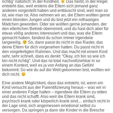
richtig” natürlich: In der Kindheit.
Das heißt, in der Regel
entsteht das, weil erstens die Eltern sich jemand ganz
anderen vorgestellt haben und enttäuscht sind, weil man so
ist, wie man ist. Also nehmen wir an, die Eltern wollten gerne
einen blonden Jungen und du bist jetzt ein rothaariges
Mädchen geworden. Oder sie wollten gerne jemanden, der
den elterlichen Betrieb übernimmt, und du hast dich aber für
etwas völlig anderes interessiert und das, was die Eltern
gemacht haben, fandest du schon immer irgendwie
langweilig.
So, dann passt du nicht in das Raster, das
deine Eltern für dich vorgesehen hatten. Du passt nicht in
den vorgefertigten Rahmen. Und das macht mit einem Kind
sehr, sehr schnell, dass es denkt: “Okay, ich bin so wie ich
bin nicht richtig”. Und das ist total nachvollziehbar in so
einem Kontext, weil es ja von Anfang an das Gefühl
bekommt: So wie du auf die Welt gekommen bist, wollten wir
dich nicht.
Eine andere Möglichkeit, dass das entsteht, ist, wenn ein
Kind versucht aus der Parentifizierung heraus – was wir in
einer anderen Folge hatten – irgendwie die Eltern zu retten
und das nicht schafft. Also weil die Eltern krank sind,
psychisch krank oder körperlich krank sind… einfach nicht in
der Lage sind, sich angemessen emotional selbst zu
versorgen. Da springen ja dann die Kinder in die Bresche