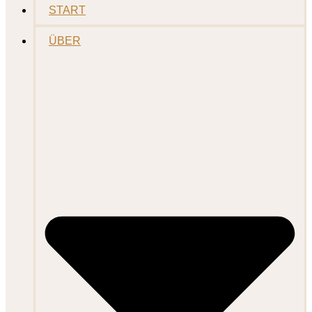
START
ÜBER