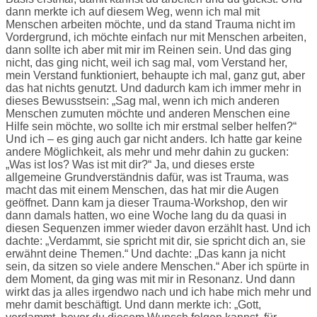
dann merkte ich auf diesem Weg, wenn ich mal mit
Menschen arbeiten möchte, und da stand Trauma nicht im
Vordergrund, ich möchte einfach nur mit Menschen arbeiten,
dann sollte ich aber mit mir im Reinen sein. Und das ging
nicht, das ging nicht, weil ich sag mal, vom Verstand her,
mein Verstand funktioniert, behaupte ich mal, ganz gut, aber
das hat nichts genutzt. Und dadurch kam ich immer mehr in
dieses Bewusstsein: „Sag mal, wenn ich mich anderen
Menschen zumuten möchte und anderen Menschen eine
Hilfe sein möchte, wo sollte ich mir erstmal selber helfen?“
Und ich – es ging auch gar nicht anders. Ich hatte gar keine
andere Möglichkeit, als mehr und mehr dahin zu gucken:
„Was ist los? Was ist mit dir?“ Ja, und dieses erste
allgemeine Grundverständnis dafür, was ist Trauma, was
macht das mit einem Menschen, das hat mir die Augen
geöffnet. Dann kam ja dieser Trauma-Workshop, den wir
dann damals hatten, wo eine Woche lang du da quasi in
diesen Sequenzen immer wieder davon erzählt hast. Und ich
dachte: „Verdammt, sie spricht mit dir, sie spricht dich an, sie
erwähnt deine Themen.“ Und dachte: „Das kann ja nicht
sein, da sitzen so viele andere Menschen.“ Aber ich spürte in
dem Moment, da ging was mit mir in Resonanz. Und dann
wirkt das ja alles irgendwo nach und ich habe mich mehr und
mehr damit beschäftigt. Und dann merkte ich: „Gott,