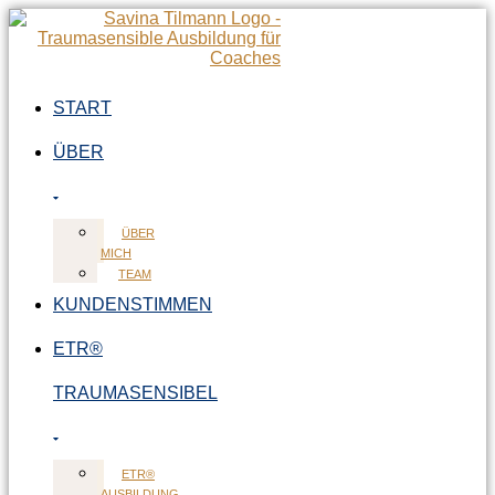
Zum
Inhalt
springen
START
ÜBER
ÜBER
MICH
TEAM
KUNDENSTIMMEN
ETR®
TRAUMASENSIBEL
ETR®
AUSBILDUNG