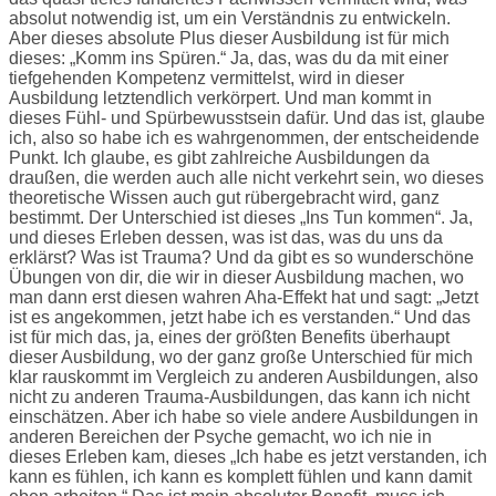
absolut notwendig ist, um ein Verständnis zu entwickeln.
Aber dieses absolute Plus dieser Ausbildung ist für mich
dieses: „Komm ins Spüren.“ Ja, das, was du da mit einer
tiefgehenden Kompetenz vermittelst, wird in dieser
Ausbildung letztendlich verkörpert. Und man kommt in
dieses Fühl- und Spürbewusstsein dafür. Und das ist, glaube
ich, also so habe ich es wahrgenommen, der entscheidende
Punkt. Ich glaube, es gibt zahlreiche Ausbildungen da
draußen, die werden auch alle nicht verkehrt sein, wo dieses
theoretische Wissen auch gut rübergebracht wird, ganz
bestimmt. Der Unterschied ist dieses „Ins Tun kommen“. Ja,
und dieses Erleben dessen, was ist das, was du uns da
erklärst? Was ist Trauma? Und da gibt es so wunderschöne
Übungen von dir, die wir in dieser Ausbildung machen, wo
man dann erst diesen wahren Aha-Effekt hat und sagt: „Jetzt
ist es angekommen, jetzt habe ich es verstanden.“ Und das
ist für mich das, ja, eines der größten Benefits überhaupt
dieser Ausbildung, wo der ganz große Unterschied für mich
klar rauskommt im Vergleich zu anderen Ausbildungen, also
nicht zu anderen Trauma-Ausbildungen, das kann ich nicht
einschätzen. Aber ich habe so viele andere Ausbildungen in
anderen Bereichen der Psyche gemacht, wo ich nie in
dieses Erleben kam, dieses „Ich habe es jetzt verstanden, ich
kann es fühlen, ich kann es komplett fühlen und kann damit