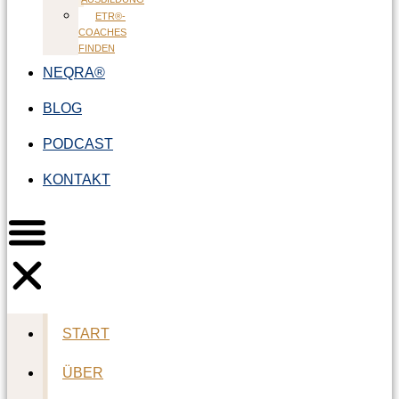
ETR®-
COACHES
FINDEN
NEQRA®
BLOG
PODCAST
KONTAKT
START
ÜBER