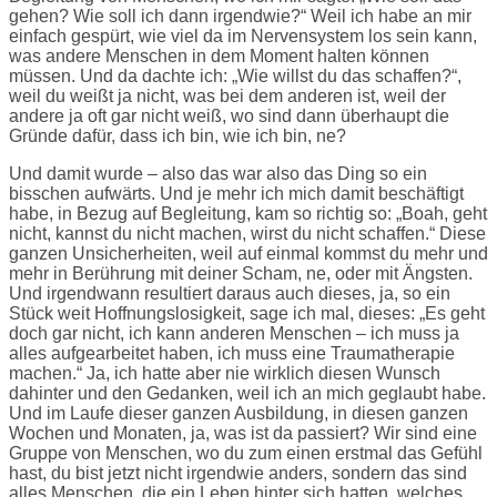
gehen? Wie soll ich dann irgendwie?“ Weil ich habe an mir
einfach gespürt, wie viel da im Nervensystem los sein kann,
was andere Menschen in dem Moment halten können
müssen. Und da dachte ich: „Wie willst du das schaffen?“,
weil du weißt ja nicht, was bei dem anderen ist, weil der
andere ja oft gar nicht weiß, wo sind dann überhaupt die
Gründe dafür, dass ich bin, wie ich bin, ne?
Und damit wurde – also das war also das Ding so ein
bisschen aufwärts. Und je mehr ich mich damit beschäftigt
habe, in Bezug auf Begleitung, kam so richtig so: „Boah, geht
nicht, kannst du nicht machen, wirst du nicht schaffen.“ Diese
ganzen Unsicherheiten, weil auf einmal kommst du mehr und
mehr in Berührung mit deiner Scham, ne, oder mit Ängsten.
Und irgendwann resultiert daraus auch dieses, ja, so ein
Stück weit Hoffnungslosigkeit, sage ich mal, dieses: „Es geht
doch gar nicht, ich kann anderen Menschen – ich muss ja
alles aufgearbeitet haben, ich muss eine Traumatherapie
machen.“ Ja, ich hatte aber nie wirklich diesen Wunsch
dahinter und den Gedanken, weil ich an mich geglaubt habe.
Und im Laufe dieser ganzen Ausbildung, in diesen ganzen
Wochen und Monaten, ja, was ist da passiert? Wir sind eine
Gruppe von Menschen, wo du zum einen erstmal das Gefühl
hast, du bist jetzt nicht irgendwie anders, sondern das sind
alles Menschen, die ein Leben hinter sich hatten, welches