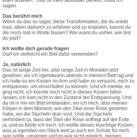
eben arbeiten.“ Das ist mein absoluter Benefit, muss ich
sagen.
Das berührt mich
Wenn du das so sagst, diese Transformation, die du erlebt
hast, allein dadurch zu erfahren und zu erspüren, kannst du
die noch mal in Worte fassen? Wie warst du vorher, wie bist
du jetzt?
Ich wollte dich gerade fragen
Darf ich vielleicht ein Bild dafür verwenden?
Ja, natürlich
Das ist lange Zeit her, also lange Zeit in Monaten jetzt
gesehen, wo ich irgendwann abends in meinem Bett lag und
ich hatte so ein Kissen im Arm und habe so versucht, mich zu
entspannen, um einschlafen zu können. Und ich merkte, es
ging nicht, ich konnte mich nicht in dieses Kissen fallen
lassen, ich kam nicht in den Zustand der Entspannung. Und
da ist in mir ein Bild entstanden, wo ich mich, also meinen
Körper in dem Moment, wie den Stiel einer Rose gesehen
habe, wo die Stacheln dran sind. Und die Stacheln
verhindern ja, dass der Stiel der Rose aufliegt auf der Erde,
ja, und so fühlte ich mich. Ich wollte dieses kuschlige Kissen,
was ja irgendwo ein Stück weit ja auch ein Schutz für mich
sein sollte, umarmen und es war nicht möglich, meinen