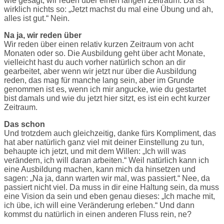
wie gesagt, wir reden über einen langen Zeitraum. Da ist
wirklich nichts so: „Jetzt machst du mal eine Übung und ah,
alles ist gut.“ Nein.
Na ja, wir reden über
Wir reden über einen relativ kurzen Zeitraum von acht
Monaten oder so. Die Ausbildung geht über acht Monate,
vielleicht hast du auch vorher natürlich schon an dir
gearbeitet, aber wenn wir jetzt nur über die Ausbildung
reden, das mag für manche lang sein, aber im Grunde
genommen ist es, wenn ich mir angucke, wie du gestartet
bist damals und wie du jetzt hier sitzt, es ist ein echt kurzer
Zeitraum.
Das schon
Und trotzdem auch gleichzeitig, danke fürs Kompliment, das
hat aber natürlich ganz viel mit deiner Einstellung zu tun,
behaupte ich jetzt, und mit dem Willen: „Ich will was
verändern, ich will daran arbeiten.“ Weil natürlich kann ich
eine Ausbildung machen, kann mich da hinsetzen und
sagen: „Na ja, dann warten wir mal, was passiert.“ Nee, da
passiert nicht viel. Da muss in dir eine Haltung sein, da muss
eine Vision da sein und eben genau dieses: „Ich mache mit,
ich übe, ich will eine Veränderung erleben.“ Und dann
kommst du natürlich in einen anderen Fluss rein, ne?