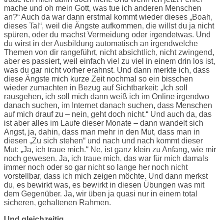
mache und oh mein Gott, was tue ich anderen Menschen
an?“ Auch da war dann erstmal kommt wieder dieses „Boah,
dieses Tal“, weil die Ängste aufkommen, die willst du ja nicht
spüren, oder du machst Vermeidung oder irgendetwas. Und
du wirst in der Ausbildung automatisch an irgendwelche
Themen von dir rangeführt, nicht absichtlich, nicht zwingend,
aber es passiert, weil einfach viel zu viel in einem drin los ist,
was du gar nicht vorher erahnst. Und dann merkte ich, dass
diese Ängste mich kurze Zeit nochmal so ein bisschen
wieder zumachten in Bezug auf Sichtbarkeit: „Ich soll
rausgehen, ich soll mich dann weiß ich im Online irgendwo
danach suchen, im Internet danach suchen, dass Menschen
auf mich drauf zu – nein, geht doch nicht.“ Und auch da, das
ist aber alles im Laufe dieser Monate – dann wandelt sich
Angst, ja, dahin, dass man mehr in den Mut, dass man in
diesen „Zu sich stehen“ und nach und nach kommt dieser
Mut: „Ja, ich traue mich.“ Ne, ist ganz klein zu Anfang, wie mir
noch gewesen. Ja, ich traue mich, das war für mich damals
immer noch oder so gar nicht so lange her noch nicht
vorstellbar, dass ich mich zeigen möchte. Und dann merkst
du, es bewirkt was, es bewirkt in diesen Übungen was mit
dem Gegenüber. Ja, wir üben ja quasi nur in einem total
sicheren, gehaltenen Rahmen.
Und gleichzeitig