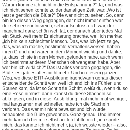
Warum komme ich nicht in die Entspannung?“ Ja, und was
ich nicht sehen konnte zu der damaligen Zeit, war: „Wo ist
jetzt eigentlich die Blüte?“ Die war nicht zu sehen. So, dann
bin ich diesen Weg gegangen, der nicht immer einfach war,
der sehr erkenntnisreich, sehr aufschlussreich war, der
manchmal ganz schön weh tat, der danach aber jedes Mal
ein Stück weit mehr Erleichterung brachte, weil ich merkte:
„Ich bin kein schlechter Mensch. Das, was ich jetzt zeige,
das, was ich mache, bestimmte Verhaltensweisen, haben
ihren Grund und waren in dem Moment wichtig und danke,
ja, dass ich sie in dem Moment gefunden habe, auch wenn
ich bestimmt anderen Menschen oft wehgetan habe. Aber
wer bin ich wirklich?“ Das ist alles verloren gegangen, die
Blüte, es gab es alles nicht mehr. Und in diesem ganzen
Weg, wo diese ETR-Ausbildung irgendwann genau dieser
entscheidende Schritt war, weil ich endlich ins Fühlen und
Spüren kam, da ist so Schritt für Schritt, weißt du, wenn du so
eine Rose nimmst, dann kannst du diese Stacheln so
abknipsen, und in dieser Ausbildung, mal mehr, mal weniger,
mal langsamer, mal schneller, habe ich die Stacheln
verloren. Das war mir nicht bewusst und ich würde
behaupten, die Blüte gewonnen. Ganz genau. Und immer
mehr kam ich bei mir selbst an. Ich fühlte mich, ich spürte
mich, das kannte ich nicht mehr, ja, ich wusste wieder – also,