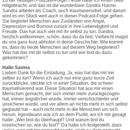
Zu der heutigen Podcast-Folge! Heute habe ich einen Gast
mitgebracht, und das ist die wunderbare Sandra Hanne.
Sandra arbeitet als Coach, auch traumasensibel, und darum
wird es ein Stück weit auch in dieser Podcast-Folge gehen.
Sie begleitet Menschen aus Zuständen von Angst,
Depression und Burnout zurück in ihre Lebendigkeit und
Freude. Das hat auch viel mit ihr selbst zu tun. Sandra,
herzlich willkommen, schön, dass du da bist. Vielleicht magst
du uns ganz kurz abholen in deine Geschichte: Wie kommt
es, dass du heute Menschen auf diesem Weg begleitest?
Was hat das mit dir selbst zu tun und wie bist du dazu
gekommen?
Hallo Savina
Lieben Dank für die Einladung. Ja, was hat das mit mir
selber zu tun? Wenn ich auch nur eine ganz kurze Zeit
zurückblicke, steckte ich in einer Situation, die schwer
traumatisierend war. Diese Situation hat aus mir einen
Menschen gemacht, der sich immer mehr zurückgezogen
hat, immer ängstlicher wurde, immer verschüchterter und
unsicherer wurde, und vor allem an nichts mehr in sich selbst
geglaubt hat – auch nicht mehr in die Menschen um sich
herum. Irgendwann war ich an dem Punkt, wo ich mir gesagt
habe: „Wer bist du überhaupt? Und warum bist du
inzwischen so, wie du bist?“ Da habe ich festgestellt, dass