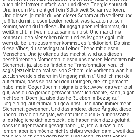
auch nicht immer einfach war, und diese Energie spürst du.
Und in dem Moment geht ein Stück weit Scham verloren.
Und dieses, je mehr du von dieser Scham auch verlierst und
je öfter du mit diesen Leuten redest, was ja automatisch
kommt, wenn du in diese Übungsgruppen reinkommst, du
weißt nicht, mit wem du zusammen bist. Und manchmal
kennst du den Menschen nicht, und es ist ganz egal, mit
wem du bei uns zusammenkommst, es funktioniert. Da sind
diese Vibes, du schwingst auf einer Ebene mit diesen
Menschen. Und je öfter du das machst, wird aus diesen
beschämenden Momenten, diesen unsicheren Momenten mit
Sicherheit, ja, also da findet eine Transformation von, ich
sag's jetzt einfach mal so, von Scham, die vorher da war, hin
zu: „Ich werde sicherer im Umgang mit mir.“ Und ich merkte
auf einmal, dass selbst bei den Übungen, die ich gemacht
habe, mein Gegenüber mir signalisierte: „Wow, das war total
gut, was du da gerade gemacht hast.“ Ich dachte, kann ja gar
nicht sein. Doch, ja, also das heißt, eben in Bezug auf
Begleitung, auf einmal, du gewinnst – ich habe immer mehr
Sicherheit gewonnen. Und das andere, diese Ängste, diese
unendlich vielen Ängste, wo natürlich auch Glaubenssätze,
alles Mögliche dahintersteckt, die haben mich dazu geführt,
dass ich irgendwann gesagt habe: „Ja, ich will das alles
lernen, aber ich möchte nicht sichtbar werden damit, weil das
traue ich mich dann doch nicht. Und wenn ich jetzt Fehler