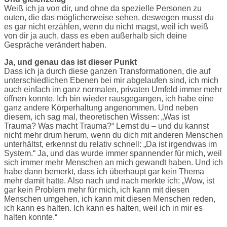
Weiß ich ja von dir, und ohne da spezielle Personen zu
outen, die das möglicherweise sehen, deswegen musst du
es gar nicht erzählen, wenn du nicht magst, weil ich weiß
von dir ja auch, dass es eben außerhalb sich deine
Gespräche verändert haben.
Ja, und genau das ist dieser Punkt
Dass ich ja durch diese ganzen Transformationen, die auf
unterschiedlichen Ebenen bei mir abgelaufen sind, ich mich
auch einfach im ganz normalen, privaten Umfeld immer mehr
öffnen konnte. Ich bin wieder rausgegangen, ich habe eine
ganz andere Körperhaltung angenommen. Und neben
diesem, ich sag mal, theoretischen Wissen: „Was ist
Trauma? Was macht Trauma?“ Lernst du – und du kannst
nicht mehr drum herum, wenn du dich mit anderen Menschen
unterhältst, erkennst du relativ schnell: „Da ist irgendwas im
System.“ Ja, und das wurde immer spannender für mich, weil
sich immer mehr Menschen an mich gewandt haben. Und ich
habe dann bemerkt, dass ich überhaupt gar kein Thema
mehr damit hatte. Also nach und nach merkte ich: „Wow, ist
gar kein Problem mehr für mich, ich kann mit diesen
Menschen umgehen, ich kann mit diesen Menschen reden,
ich kann es halten. Ich kann es halten, weil ich in mir es
halten konnte.“