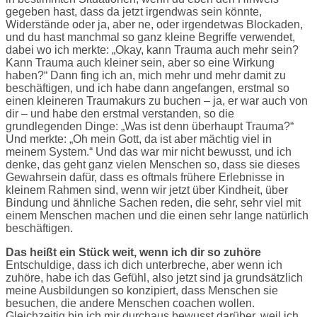
gegeben hast, dass da jetzt irgendwas sein könnte,
Widerstände oder ja, aber ne, oder irgendetwas Blockaden,
und du hast manchmal so ganz kleine Begriffe verwendet,
dabei wo ich merkte: „Okay, kann Trauma auch mehr sein?
Kann Trauma auch kleiner sein, aber so eine Wirkung
haben?“ Dann fing ich an, mich mehr und mehr damit zu
beschäftigen, und ich habe dann angefangen, erstmal so
einen kleineren Traumakurs zu buchen – ja, er war auch von
dir – und habe den erstmal verstanden, so die
grundlegenden Dinge: „Was ist denn überhaupt Trauma?“
Und merkte: „Oh mein Gott, da ist aber mächtig viel in
meinem System.“ Und das war mir nicht bewusst, und ich
denke, das geht ganz vielen Menschen so, dass sie dieses
Gewahrsein dafür, dass es oftmals frühere Erlebnisse in
kleinem Rahmen sind, wenn wir jetzt über Kindheit, über
Bindung und ähnliche Sachen reden, die sehr, sehr viel mit
einem Menschen machen und die einen sehr lange natürlich
beschäftigen.
Das heißt ein Stück weit, wenn ich dir so zuhöre
Entschuldige, dass ich dich unterbreche, aber wenn ich
zuhöre, habe ich das Gefühl, also jetzt sind ja grundsätzlich
meine Ausbildungen so konzipiert, dass Menschen sie
besuchen, die andere Menschen coachen wollen.
Gleichzeitig bin ich mir durchaus bewusst darüber, weil ich