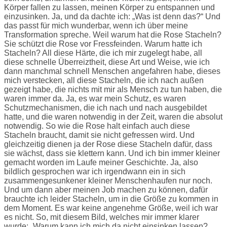
Körper fallen zu lassen, meinen Körper zu entspannen und
einzusinken. Ja, und da dachte ich: „Was ist denn das?“ Und
das passt für mich wunderbar, wenn ich über meine
Transformation spreche. Weil warum hat die Rose Stacheln?
Sie schützt die Rose vor Fressfeinden. Warum hatte ich
Stacheln? All diese Härte, die ich mir zugelegt habe, all
diese schnelle Überreiztheit, diese Art und Weise, wie ich
dann manchmal schnell Menschen angefahren habe, dieses
mich verstecken, all diese Stacheln, die ich nach außen
gezeigt habe, die nichts mit mir als Mensch zu tun haben, die
waren immer da. Ja, es war mein Schutz, es waren
Schutzmechanismen, die ich nach und nach ausgebildet
hatte, und die waren notwendig in der Zeit, waren die absolut
notwendig. So wie die Rose halt einfach auch diese
Stacheln braucht, damit sie nicht gefressen wird. Und
gleichzeitig dienen ja der Rose diese Stacheln dafür, dass
sie wächst, dass sie klettern kann. Und ich bin immer kleiner
gemacht worden im Laufe meiner Geschichte. Ja, also
bildlich gesprochen war ich irgendwann ein in sich
zusammengesunkener kleiner Menschenhaufen nur noch.
Und um dann aber meinen Job machen zu können, dafür
brauchte ich leider Stacheln, um in die Größe zu kommen in
dem Moment. Es war keine angenehme Größe, weil ich war
es nicht. So, mit diesem Bild, welches mir immer klarer
wurde: „Warum kann ich mich da nicht einsinken lassen?