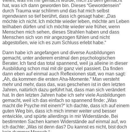
vieles, was mit mir gemacht wurde, mich zu dem gemacht
hat, was ich dann geworden bin. Dieses “Gewordensein”
durch Trauma war schlimm und das hat mich selbst
irgendwann so tief berührt, dass ich gesagt habe: „Das
möchte ich nicht. Ich möchte wieder leben, möchte am Leben
teilhaben dürfen und ich möchte wieder wie früher, wenn
Menschen mich sehen, dieses Strahlen haben und dass
Menschen sich von mir angezogen fühlen und nicht
abgestoßen, wie ich es zum Schluss erlebt habe.“
Dann habe ich angefangen und diverse Ausbildungen
gemacht, unter anderem erstmal den psychologischen
Berater. Ich fand das total spannend, weil ja alleine in dieser
Ausbildung schon mal mit dir ganz viel passiert. Da finden
dann eben auf einmal auch Reflexionen statt, wo man sagt:
„Ah, da kommen die ersten Aha-Momente.“ Man versteht
mehr und mehr, dass das, was geschehen ist in den letzten
Jahren, natürlich dazu geführt hat, dass man sich verändert
hat. In den letzten Jahren habe ich sehr viele Ausbildungen
gemacht, weil ich das einfach so spannend finde: „Was
macht die Psyche mit einem?“ Ich dachte, dass ich auf einem
guten Weg bin, dass ich mich immer weiter und besser
entwickle, und spürte allerdings in mir Widerstände. Bei
bestimmten Sachen kamen Widerstände auf einmal auf, wo
ich dachte: „Was ist denn das? Du kannst es nicht, bist doch