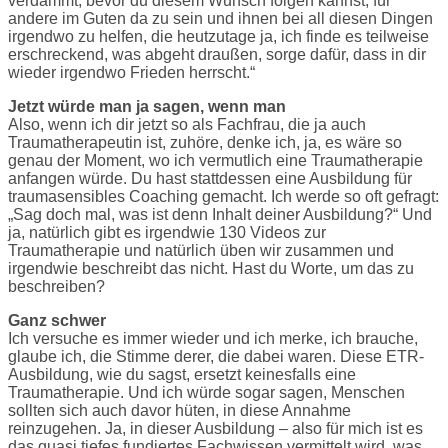
verdammt, bevor du diesem Wunsch folgen kannst, für
andere im Guten da zu sein und ihnen bei all diesen Dingen
irgendwo zu helfen, die heutzutage ja, ich finde es teilweise
erschreckend, was abgeht draußen, sorge dafür, dass in dir
wieder irgendwo Frieden herrscht.“
Jetzt würde man ja sagen, wenn man
Also, wenn ich dir jetzt so als Fachfrau, die ja auch
Traumatherapeutin ist, zuhöre, denke ich, ja, es wäre so
genau der Moment, wo ich vermutlich eine Traumatherapie
anfangen würde. Du hast stattdessen eine Ausbildung für
traumasensibles Coaching gemacht. Ich werde so oft gefragt:
„Sag doch mal, was ist denn Inhalt deiner Ausbildung?“ Und
ja, natürlich gibt es irgendwie 130 Videos zur
Traumatherapie und natürlich üben wir zusammen und
irgendwie beschreibt das nicht. Hast du Worte, um das zu
beschreiben?
Ganz schwer
Ich versuche es immer wieder und ich merke, ich brauche,
glaube ich, die Stimme derer, die dabei waren. Diese ETR-
Ausbildung, wie du sagst, ersetzt keinesfalls eine
Traumatherapie. Und ich würde sogar sagen, Menschen
sollten sich auch davor hüten, in diese Annahme
reinzugehen. Ja, in dieser Ausbildung – also für mich ist es
das quasi tiefes fundiertes Fachwissen vermittelt wird, was