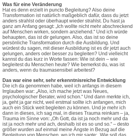
Was für eine Veränderung
Hat es denn erzielt in puncto Begleitung? Also deine
Transformation ist natürlich maßgeblich dafür, dass du jetzt
anders strahlst oder überhaupt wieder strahlst. Du hast ja
ganz am Anfang gesagt: „Ich wollte nicht mehr abschreckend
auf Menschen wirken, sondern anziehend.“ Und ich würde
behaupten, das ist dir gelungen. Also, das ist so deine
persönliche Transformation durch die Ausbildung. Und
würdest du sagen, mit dieser Ausbildung ist es dir jetzt auch
gelungen, anders oder besser zu begleiten? Und vielleicht
kannst du das kurz in Worte fassen: Wie ist dein – wie
begleitest du Menschen heute? Wie bemerkst du, was ist
anders, wenn du traumasensibel arbeitest?
Das war eine sehr, sehr erkenntnisreiche Entwicklung
Die ich da genommen habe, weil ich anfangs in diesem
Irrglauben war: „Also, ich mache jetzt was Neues,
psychologischer Berater, wird schon.“ Und dann merkte ich,
ja, geht ja gar nicht, weil erstmal sollte ich anfangen, mich
auch ein Stück weit begleiten zu können. Und je mehr ich
dann in dieses, ich sag mal, in dieses Trauma reinkam – ja,
Trauma im Sinne von: „Oh Gott, da ist ja noch mehr und da
ist ja noch mehr und ach, deshalb ist es so und so.“ – desto
größer wurden auf einmal meine Ängste in Bezug auf die
Begleitung von Menschen, wo ich mir sagte: „Wie soll das