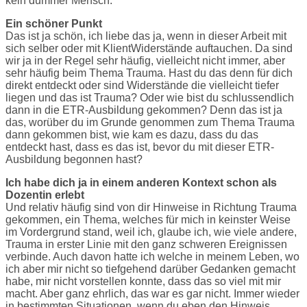
kein dummer Mensch.“
Ein schöner Punkt
Das ist ja schön, ich liebe das ja, wenn in dieser Arbeit mit
sich selber oder mit KlientWiderstände auftauchen. Da sind
wir ja in der Regel sehr häufig, vielleicht nicht immer, aber
sehr häufig beim Thema Trauma. Hast du das denn für dich
direkt entdeckt oder sind Widerstände die vielleicht tiefer
liegen und das ist Trauma? Oder wie bist du schlussendlich
dann in die ETR-Ausbildung gekommen? Denn das ist ja
das, worüber du im Grunde genommen zum Thema Trauma
dann gekommen bist, wie kam es dazu, dass du das
entdeckt hast, dass es das ist, bevor du mit dieser ETR-
Ausbildung begonnen hast?
Ich habe dich ja in einem anderen Kontext schon als
Dozentin erlebt
Und relativ häufig sind von dir Hinweise in Richtung Trauma
gekommen, ein Thema, welches für mich in keinster Weise
im Vordergrund stand, weil ich, glaube ich, wie viele andere,
Trauma in erster Linie mit den ganz schweren Ereignissen
verbinde. Auch davon hatte ich welche in meinem Leben, wo
ich aber mir nicht so tiefgehend darüber Gedanken gemacht
habe, mir nicht vorstellen konnte, dass das so viel mit mir
macht. Aber ganz ehrlich, das war es gar nicht. Immer wieder
in bestimmten Situationen, wenn du eben den Hinweis