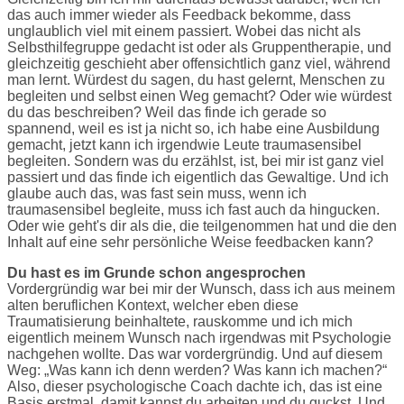
das auch immer wieder als Feedback bekomme, dass
unglaublich viel mit einem passiert. Wobei das nicht als
Selbsthilfegruppe gedacht ist oder als Gruppentherapie, und
gleichzeitig geschieht aber offensichtlich ganz viel, während
man lernt. Würdest du sagen, du hast gelernt, Menschen zu
begleiten und selbst einen Weg gemacht? Oder wie würdest
du das beschreiben? Weil das finde ich gerade so
spannend, weil es ist ja nicht so, ich habe eine Ausbildung
gemacht, jetzt kann ich irgendwie Leute traumasensibel
begleiten. Sondern was du erzählst, ist, bei mir ist ganz viel
passiert und das finde ich eigentlich das Gewaltige. Und ich
glaube auch das, was fast sein muss, wenn ich
traumasensibel begleite, muss ich fast auch da hingucken.
Oder wie geht's dir als die, die teilgenommen hat und die den
Inhalt auf eine sehr persönliche Weise feedbacken kann?
Du hast es im Grunde schon angesprochen
Vordergründig war bei mir der Wunsch, dass ich aus meinem
alten beruflichen Kontext, welcher eben diese
Traumatisierung beinhaltete, rauskomme und ich mich
eigentlich meinem Wunsch nach irgendwas mit Psychologie
nachgehen wollte. Das war vordergründig. Und auf diesem
Weg: „Was kann ich denn werden? Was kann ich machen?“
Also, dieser psychologische Coach dachte ich, das ist eine
Basis erstmal, damit kannst du arbeiten und du guckst. Und