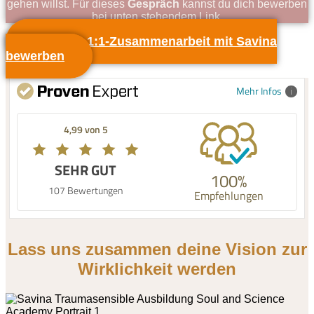
gehen willst. Für dieses
Gespräch
kannst du dich bewerben
bei unten stehendem Link.
Auf eine 1:1-Zusammenarbeit mit Savina
bewerben
Mehr Infos
4,99 von 5
SEHR GUT
100%
107 Bewertungen
Empfehlungen
Lass uns zusammen deine Vision zur
Wirklichkeit werden