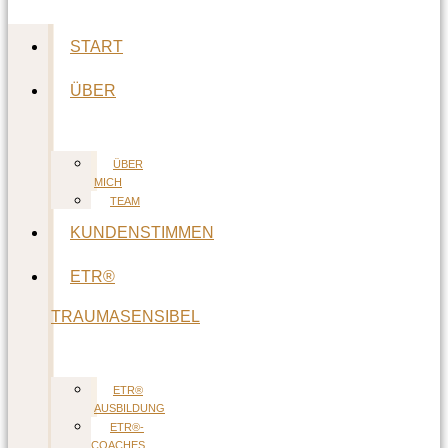
START
ÜBER
ÜBER
MICH
TEAM
KUNDENSTIMMEN
ETR®
TRAUMASENSIBEL
ETR®
AUSBILDUNG
ETR®-
COACHES