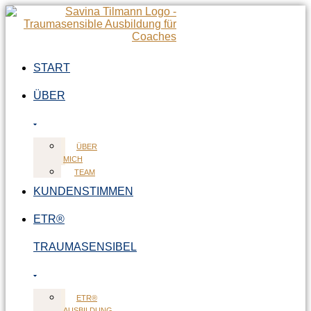
Zum
Inhalt
springen
START
ÜBER
ÜBER
MICH
TEAM
KUNDENSTIMMEN
ETR®
TRAUMASENSIBEL
ETR®
AUSBILDUNG