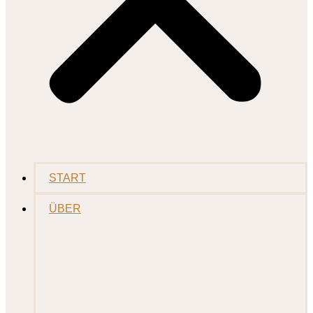
START
ÜBER