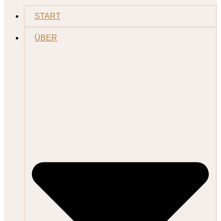
START
ÜBER