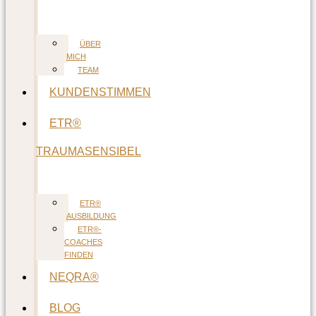
ÜBER
MICH
TEAM
KUNDENSTIMMEN
ETR®
TRAUMASENSIBEL
ETR®
AUSBILDUNG
ETR®-
COACHES
FINDEN
NEQRA®
BLOG