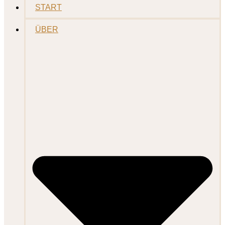
START
ÜBER