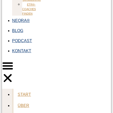
ETR®-
COACHES
FINDEN
NEQRA®
BLOG
PODCAST
KONTAKT
START
ÜBER