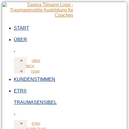
Zum
Inhalt
springen
START
ÜBER
ÜBER
MICH
TEAM
KUNDENSTIMMEN
ETR®
TRAUMASENSIBEL
ETR®
AUSBILDUNG