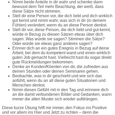
Nimm beide Anteile in dir wahr und schenke dann
bewusst dem Teil mehr Beachtung, der weiß, dass
diese Sätze nicht stimmen.
Stell dir eine Person vor, die dich liebt und dich wirklich
gut kennt und nimm wahr, was sich in dir (in deinem
Fühlen) verändert, wenn du an diese Person denkst.
Stell dir vor, diese Person, die dich liebt und gut kennt,
würde in Bezug zu diesen Sätzen etwas über dich
sagen. Was würde sie sagen? Stimmen die Sätze?
Oder würde sie etwas ganz anderes sagen?
Erinner dich an ein gutes Ereignis in Bezug auf deine
Arbeit, bei dem du kompetent warst und einen wirklich
guten Job gemacht hast. Vielleicht hast du sogar direkt
gute Rückmeldungen bekommen.
Denke an Kunden/Klienten von dir, die zufrieden aus
deinen Stunden oder deinen Seminaren gehen.
Beobachte, was in dir geschieht und wie sich das
anfühlt, wenn du an all diese guten Situationen und
Menschen denkst.
Nimm dieses Gefühl mit in den Tag und erinnere dich
an die damit verbundenen Bilder und Gedanken, wann
immer die alten Muster sich wieder aufdrängen.
Diese kurze Übung hilft mir immer, den Fokus ins Positive
und vor allem ins Hier und Jetzt zu richten – denn die