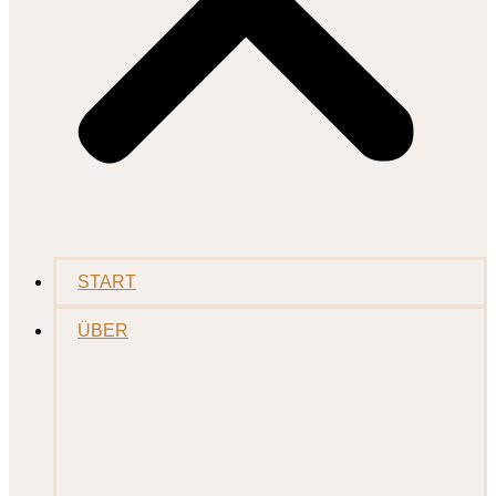
START
ÜBER