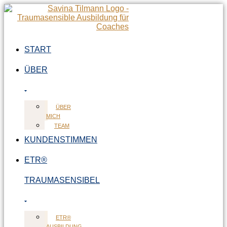
Zum
Inhalt
springen
START
ÜBER
ÜBER
MICH
TEAM
KUNDENSTIMMEN
ETR®
TRAUMASENSIBEL
ETR®
AUSBILDUNG