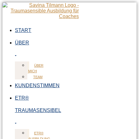
Zum
Inhalt
springen
START
ÜBER
ÜBER
MICH
TEAM
KUNDENSTIMMEN
ETR®
TRAUMASENSIBEL
ETR®
AUSBILDUNG