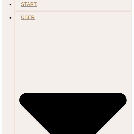
START
ÜBER