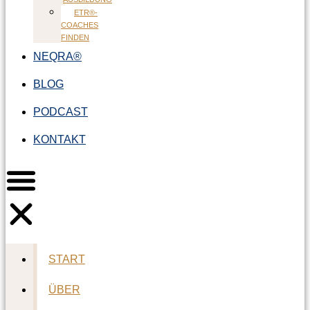
ETR®-
COACHES
FINDEN
NEQRA®
BLOG
PODCAST
KONTAKT
START
ÜBER