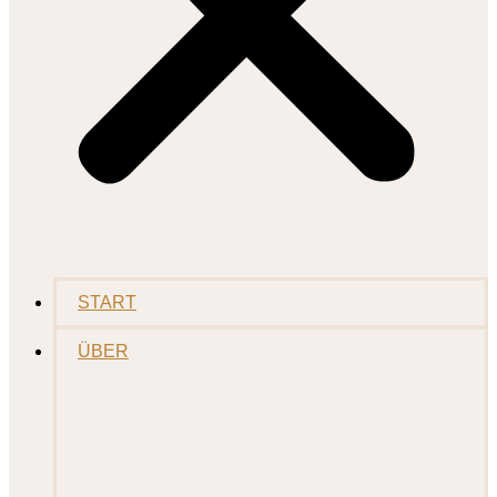
START
ÜBER