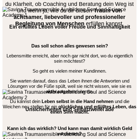
du Klarheit, ob Coaching und Beratung dein Weg ist
und wenn ja, wie du dir diesen
Traum von
achtsamer, liebevoller und professioneller
Begleitung von Menschen
erfüllen kannst.
Ein erfülltes Leben voller Freude und Sinnhaftigkeit
Das soll schon alles gewesen sein?
Lebensmitte erreicht, aber noch gar nicht dort, wo du eigentlich
sein möchtest?
So geht es vielen meiner Kundinnen.
Sie warten darauf, dass das Leben ihnen die Antworten und
Lösungen vor die Füße spült, weil sie nicht wissen, wie sie es
aktiv angehen
können.
Du kannst dein
Leben selbst in die Hand nehmen
und die
Weichen neu stellen für ein
glückliches und erfülltes Leben, das
Unsicherheiten und Selbstzweifel adé
einen Sinn macht.
Kann ich das wirklich? Und kann man damit wirklich Geld
verdienen?