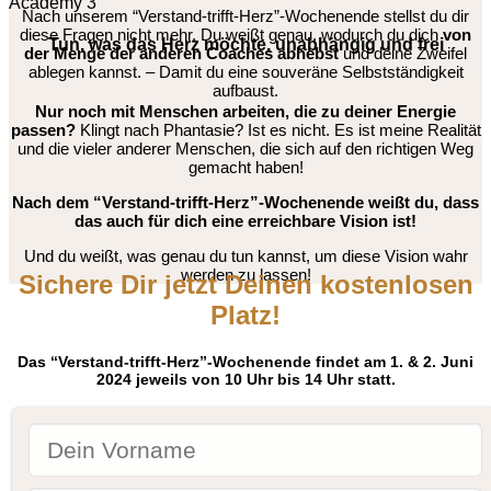
Nach unserem “Verstand-trifft-Herz”-Wochenende stellst du dir
diese Fragen nicht mehr. Du weißt genau, wodurch du dich
von
Tun, was das Herz möchte, unabhängig und frei
der Menge der anderen Coaches abhebst
und deine Zweifel
ablegen kannst. – Damit du eine souveräne Selbstständigkeit
aufbaust.
Nur noch mit Menschen arbeiten, die zu deiner Energie
passen?
Klingt nach Phantasie? Ist es nicht. Es ist meine Realität
und die vieler anderer Menschen, die sich auf den richtigen Weg
gemacht haben!
Nach dem “Verstand-trifft-Herz”-Wochenende weißt du, dass
das auch für dich eine erreichbare Vision ist!
Und du weißt, was genau du tun kannst, um diese Vision wahr
werden zu lassen!
Sichere Dir jetzt Deinen kostenlosen
Platz!
Das “Verstand-trifft-Herz”-Wochenende findet am 1. & 2. Juni
2024 jeweils von 10 Uhr bis 14 Uhr statt.