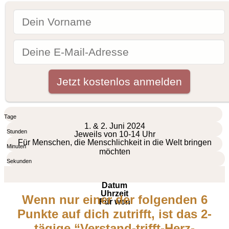
Tage
1. & 2. Juni 2024
Stunden
Jeweils von 10-14 Uhr
Für Menschen, die Menschlichkeit in die Welt bringen
Minuten
möchten
Sekunden
Datum
Uhrzeit
Wenn nur einer der folgenden 6
Für wen
Punkte auf dich zutrifft, ist das 2-
tägige “Verstand-trifft-Herz-